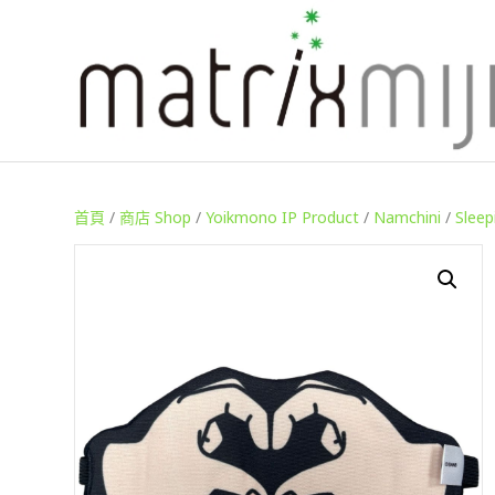
首頁
/
商店 Shop
/
Yoikmono IP Product
/
Namchini
/
Sleep