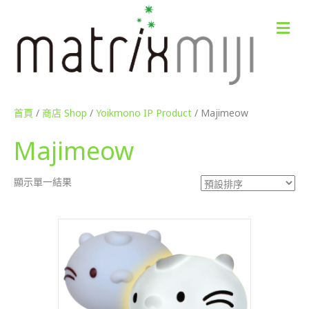
M
e
n
u
首頁
/
商店 Shop
/
Yoikmono IP Product
/ Majimeow
Majimeow
顯示單一結果