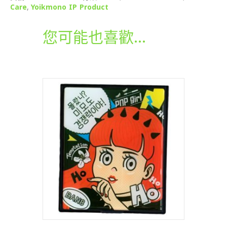
Care
,
Yoikmono IP Product
友
高
效
您可能也喜歡…
保
濕
啫
喱
霜
(50g)
數
量