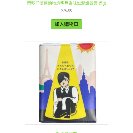
漿糊仔懷舊動物透明無香味滋潤護唇膏 (5g)
$
76.00
加入購物車