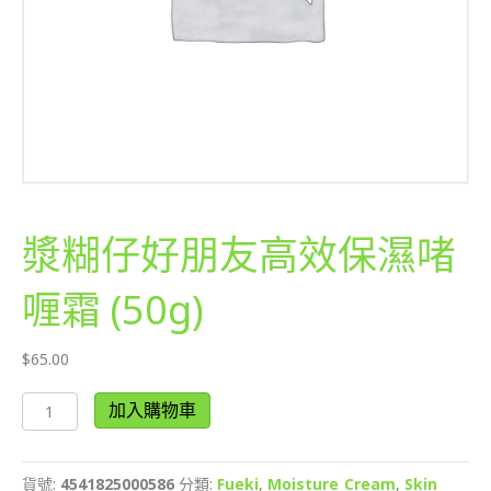
漿糊仔好朋友高效保濕啫
喱霜 (50g)
$
65.00
漿
加入購物車
糊
仔
好
貨號:
4541825000586
分類:
Fueki
,
Moisture Cream
,
Skin
朋