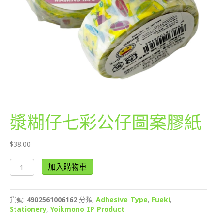
漿糊仔七彩公仔圖案膠紙
$
38.00
漿
加入購物車
糊
仔
七
貨號:
4902561006162
分類:
Adhesive Type
,
Fueki
,
彩
Stationery
,
Yoikmono IP Product
公