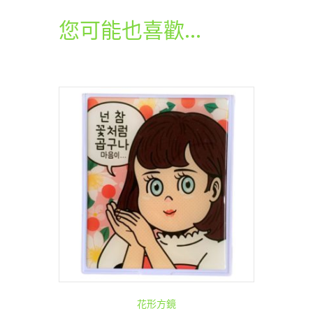
仔
圖
您可能也喜歡…
案
膠
紙
數
量
花形方鏡