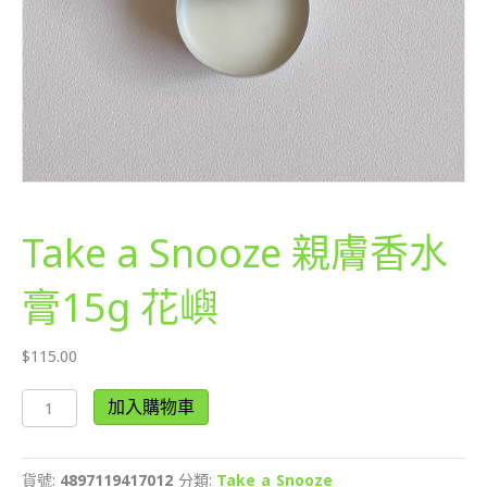
Take a Snooze 親膚香水
膏15g 花嶼
$
115.00
Take
加入購物車
a
Snooze
親
貨號:
4897119417012
分類:
Take a Snooze
膚