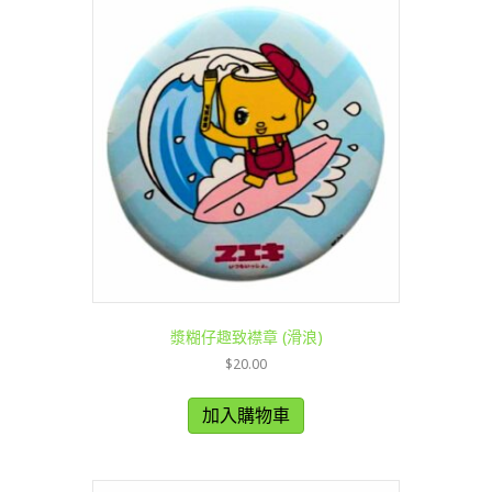
漿糊仔趣致襟章 (滑浪)
$
20.00
加入購物車