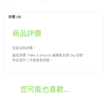
香
水
膏
評價 (0)
15g
花
嶼
商品評價
數
量
目前沒有評價。
搶先評價 “Take a Snooze 親膚香水膏15g 花嶼”
你必須
登入
才能發表評論。
您可能也喜歡…