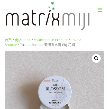
M
e
n
u
首頁
/
商店 Shop
/
Yoikmono IP Product
/
Take a
Snooze
/ Take a Snooze 親膚香水膏15g 花嶼