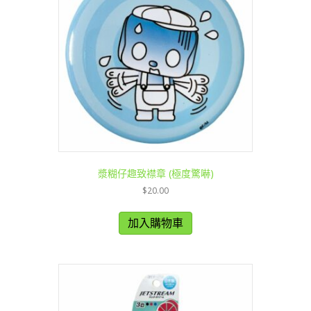
漿糊仔趣致襟章 (極度驚嚇)
$
20.00
加入購物車