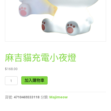
麻吉貓充電小夜燈
$
168.00
麻
加入購物車
吉
貓
充
貨號:
4710469333118
分類:
Majimeow
電
小
夜