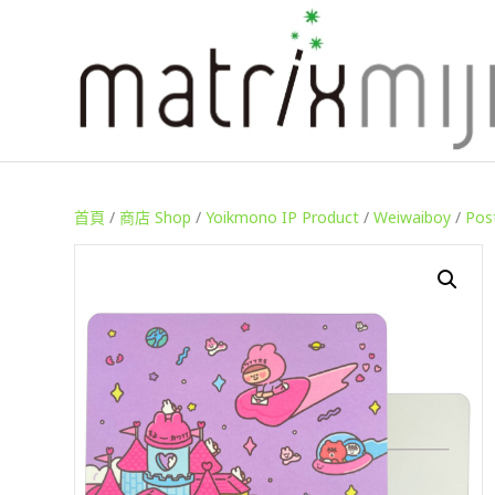
首頁
/
商店 Shop
/
Yoikmono IP Product
/
Weiwaiboy
/
Pos