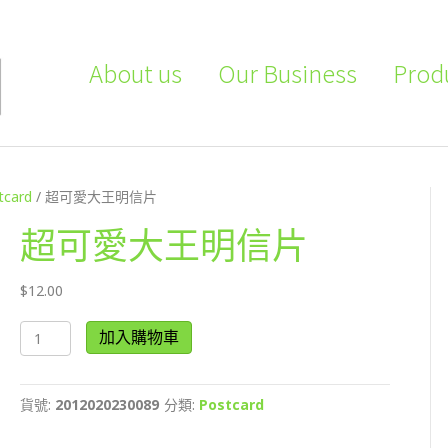
About us
Our Business
Prod
tcard
/ 超可愛大王明信片
超可愛大王明信片
$
12.00
超
加入購物車
可
愛
大
貨號:
2012020230089
分類:
Postcard
王
明