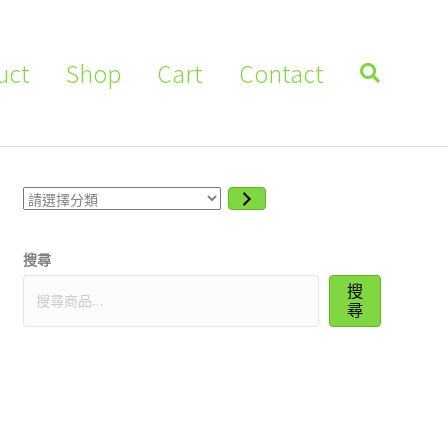
uct
Shop
Cart
Contact
請
選
擇
分
搜尋
類
搜
尋