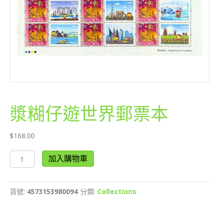
漿糊仔遊世界郵票本
$
168.00
漿
加入購物車
糊
仔
遊
貨號:
4573153980094
分類:
Collections
世
界
郵