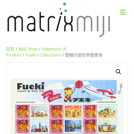
M
e
n
u
首頁
/
商店 Shop
/
Yoikmono IP
Product
/
Fueki
/
Collections
/ 漿糊仔遊世界郵票本