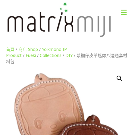
M
e
n
u
首頁
/
商店 Shop
/
Yoikmono IP
Product
/
Fueki
/
Collections
/
DIY
/ 漿糊仔皮革迷你八達通套材
料包