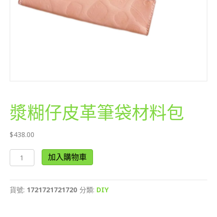
漿糊仔皮革筆袋材料包
$
438.00
漿
加入購物車
糊
仔
皮
貨號:
1721721721720
分類:
DIY
革
筆
袋