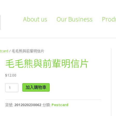
About us
Our Business
Prod
tcard
/ 毛毛熊與前輩明信片
毛毛熊與前輩明信片
$
12.00
毛
加入購物車
毛
熊
與
貨號:
2012020230062
分類:
Postcard
前
輩