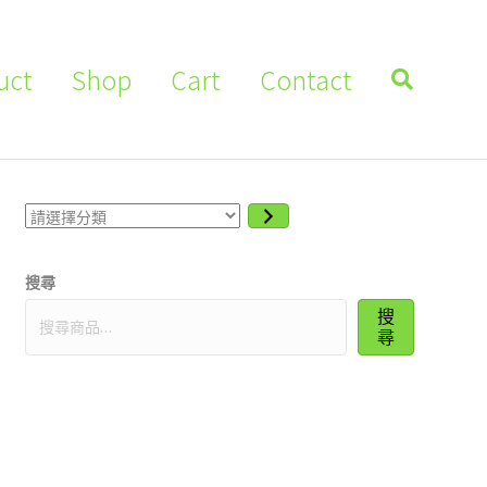
uct
Shop
Cart
Contact
請
選
擇
分
搜尋
類
搜
尋