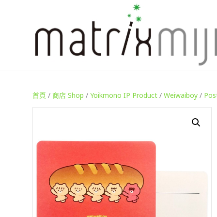
首頁
/
商店 Shop
/
Yoikmono IP Product
/
Weiwaiboy
/
Pos