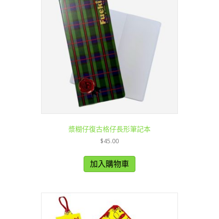
漿糊仔復古格仔長形筆記本
$
45.00
加入購物車