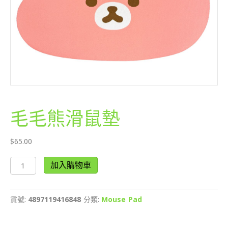
毛毛熊滑鼠墊
$
65.00
毛
加入購物車
毛
熊
滑
貨號:
4897119416848
分類:
Mouse Pad
鼠
墊
數