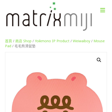
M
e
n
u
首頁
/
商店 Shop
/
Yoikmono IP Product
/
Weiwaiboy
/
Mouse
Pad
/ 毛毛熊滑鼠墊