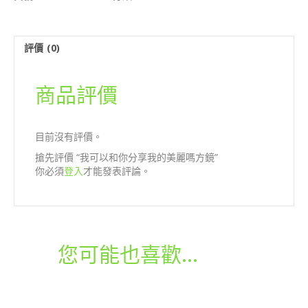
分
享
我
評價 (0)
的
美
麗
商品評價
嗎
方
鏡
數
目前沒有評價。
量
搶先評價 “我可以和你分享我的美麗嗎方鏡”
你必須
登入
才能發表評論。
您可能也喜歡…