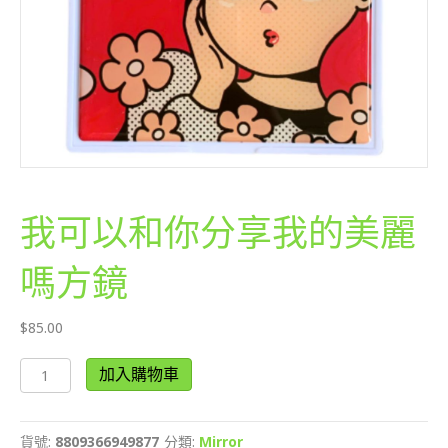
我可以和你分享我的美麗
嗎方鏡
$
85.00
我
加入購物車
可
以
和
貨號:
8809366949877
分類:
Mirror
你