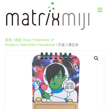
M
e
n
u
首頁
/
商店 Shop
/
Yoikmono IP
Product
/
Namchini
/
Notebook
/ 外星人筆記本