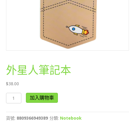
外星人筆記本
$
38.00
外
加入購物車
星
人
筆
貨號:
8809366949389
分類:
Notebook
記
本
數