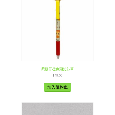
漿糊仔橙色頭鉛芯筆
$
49.00
加入購物車