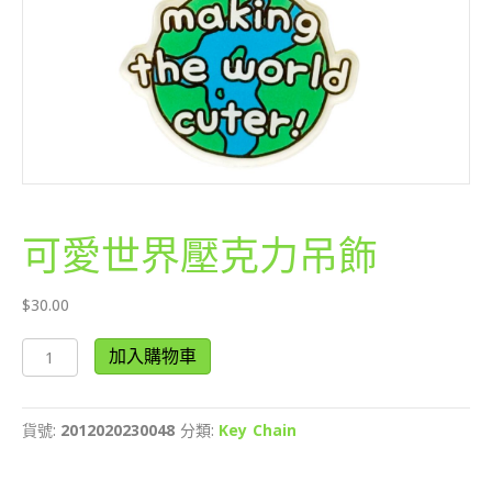
可愛世界壓克力吊飾
$
30.00
可
加入購物車
愛
世
界
貨號:
2012020230048
分類:
Key Chain
壓
克
力