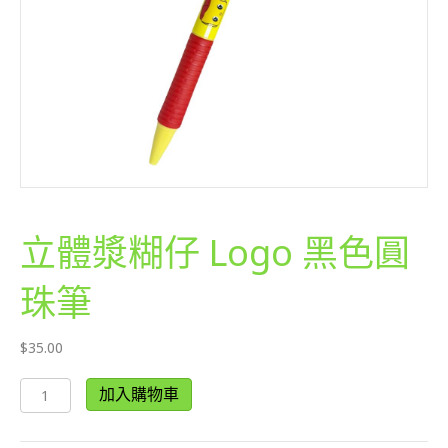
立體漿糊仔 Logo 黑色圓
珠筆
$
35.00
立
加入購物車
體
漿
糊