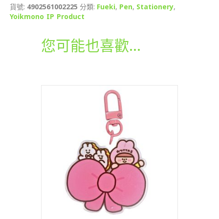
貨號:
4902561002225
分類:
Fueki
,
Pen
,
Stationery
,
仔
Yoikmono IP Product
Logo
黑
色
您可能也喜歡…
圓
珠
筆
數
量