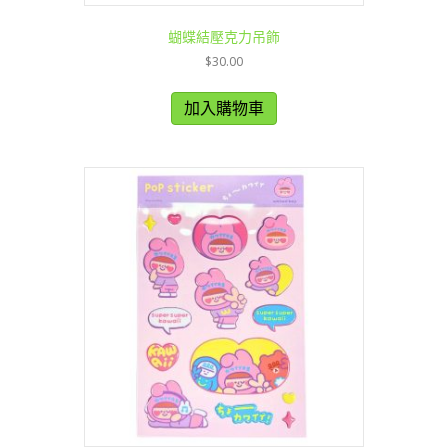
蝴蝶結壓克力吊飾
$
30.00
加入購物車