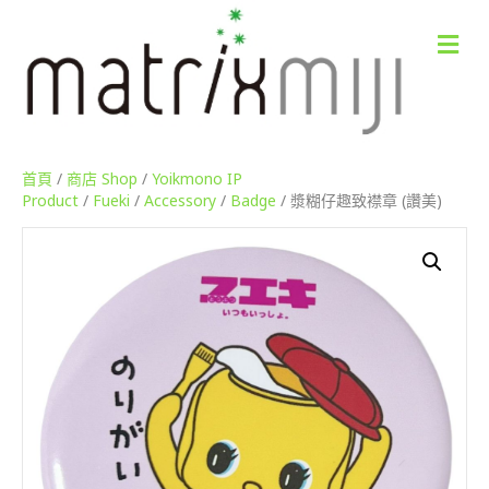
M
e
n
u
首頁
/
商店 Shop
/
Yoikmono IP
Product
/
Fueki
/
Accessory
/
Badge
/ 漿糊仔趣致襟章 (讚美)