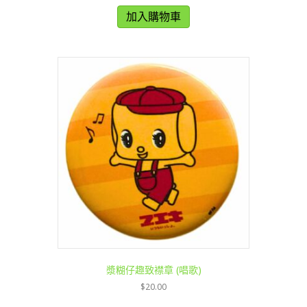
加入購物車
漿糊仔趣致襟章 (唱歌)
$
20.00