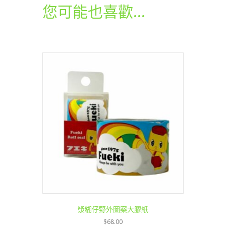
(讚
您可能也喜歡…
美)
數
量
漿糊仔野外圖案大膠紙
$
68.00