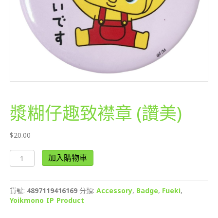
漿糊仔趣致襟章 (讚美)
$
20.00
漿
加入購物車
糊
仔
趣
貨號:
4897119416169
分類:
Accessory
,
Badge
,
Fueki
,
致
Yoikmono IP Product
襟
章