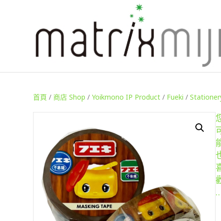
首頁
/
商店 Shop
/
Yoikmono IP Product
/
Fueki
/
Stationer