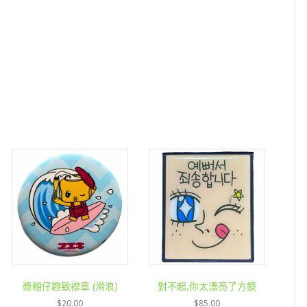
案
膠
紙
數
量
漿糊仔趣致襟章 (滑浪)
對不起,你太漂亮了方鏡
$
20.00
$
85.00