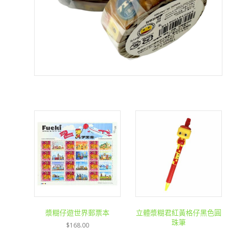
漿糊仔遊世界郵票本
立體漿糊君紅黃格仔黑色圓
珠筆
$
168.00