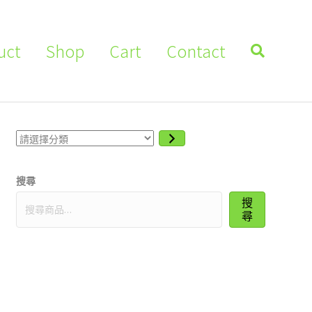
uct
Shop
Cart
Contact
請
選
擇
分
搜尋
類
搜
尋