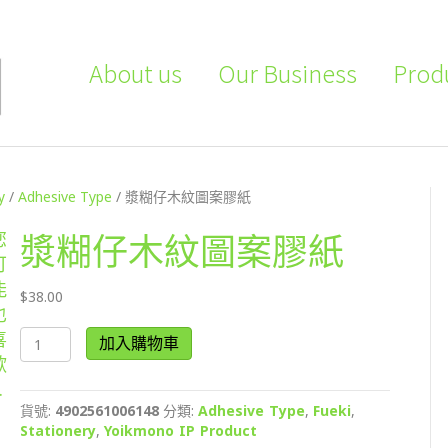
About us
Our Business
Prod
y
/
Adhesive Type
/ 漿糊仔木紋圖案膠紙
您
漿糊仔木紋圖案膠紙
可
能
$
38.00
也
漿
喜
加入購物車
糊
歡
仔
…
木
貨號:
4902561006148
分類:
Adhesive Type
,
Fueki
,
紋
Stationery
,
Yoikmono IP Product
圖