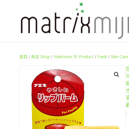
首頁
/
商店 Shop
/
Yoikmono IP Product
/
Fueki
/
Skin Care