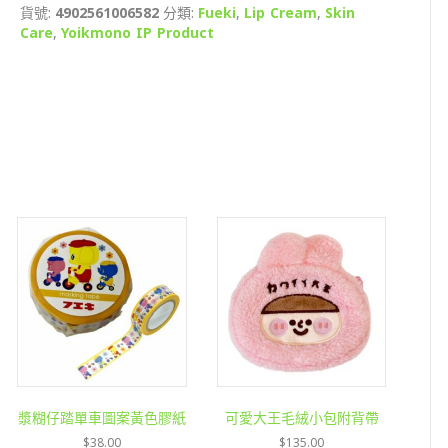
貨號:
4902561006582
分類:
Fueki
,
Lip Cream
,
Skin
朋
Care
,
Yoikmono IP Product
友
高
效
護
唇
霜
(15g)
數
量
漿糊仔踏單車圖案黃色膠紙
可愛大王毛絨小包附背帶
$
38.00
$
135.00