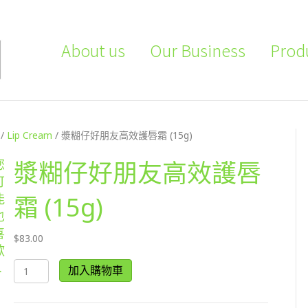
About us
Our Business
Prod
/
Lip Cream
/ 漿糊仔好朋友高效護唇霜 (15g)
您
漿糊仔好朋友高效護唇
可
能
霜 (15g)
也
喜
$
83.00
歡
漿
…
加入購物車
糊
仔
好