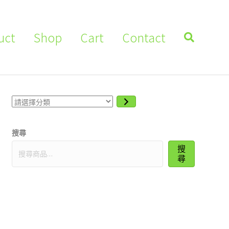
uct
Shop
Cart
Contact
請
選
擇
分
搜尋
類
搜
尋