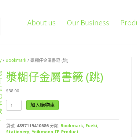
About us
Our Business
Prod
y
/
Bookmark
/ 漿糊仔金屬書籤 (跳)
您
漿糊仔金屬書籤 (跳)
可
能
$
38.00
也
漿
喜
加入購物車
糊
歡
仔
…
金
貨號:
4897119410686
分類:
Bookmark
,
Fueki
,
屬
Stationery
,
Yoikmono IP Product
書