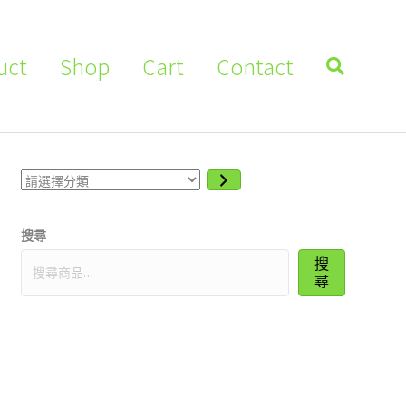
uct
Shop
Cart
Contact
請
選
擇
分
搜尋
類
搜
尋