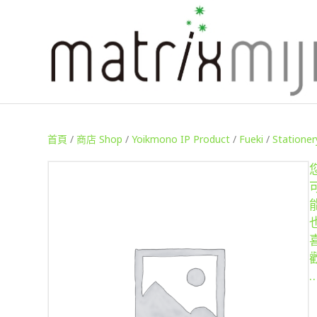
首頁
/
商店 Shop
/
Yoikmono IP Product
/
Fueki
/
Stationer