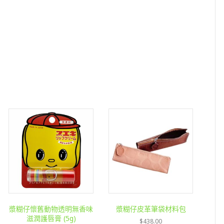
籤
(跳)
數
量
漿糊仔懷舊動物透明無香味
漿糊仔皮革筆袋材料包
滋潤護唇膏 (5g)
$
438.00