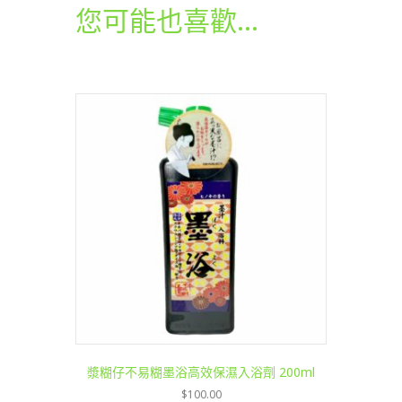
套
您可能也喜歡…
數
量
漿糊仔不易糊墨浴高效保濕入浴劑 200ml
$
100.00