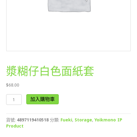
漿糊仔白色面紙套
$
68.00
漿
加入購物車
糊
仔
白
貨號:
4897119410518
分類:
Fueki
,
Storage
,
Yoikmono IP
色
Product
面
紙